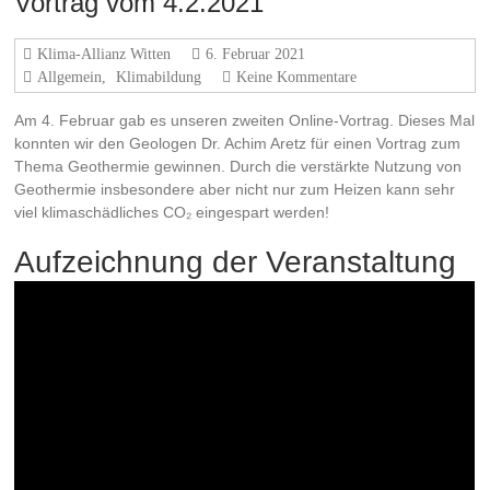
Vortrag vom 4.2.2021
Klima-Allianz Witten
6. Februar 2021
Allgemein
,
Klimabildung
Keine Kommentare
Am 4. Februar gab es unseren zweiten Online-Vortrag. Dieses Mal
konnten wir den Geologen Dr. Achim Aretz für einen Vortrag zum
Thema Geothermie gewinnen. Durch die verstärkte Nutzung von
Geothermie insbesondere aber nicht nur zum Heizen kann sehr
viel klimaschädliches CO₂ eingespart werden!
Aufzeichnung der Veranstaltung