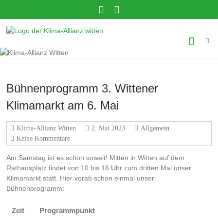
Zum
Inhalt
springen
Klima-
Allianz
Witten
Gemeinsam
Bühnenprogramm 3. Wittener
in
Klimamarkt am 6. Mai
eine
klimagerechte
Zukunft!
Klima-Allianz Witten
2. Mai 2023
Allgemein
Keine Kommentare
Am Samstag ist es schon soweit! Mitten in Witten auf dem
Rathausplatz findet von 10 bis 16 Uhr zum dritten Mal unser
Klimamarkt statt. Hier vorab schon einmal unser
Bühnenprogramm:
Zeit
Programmpunkt