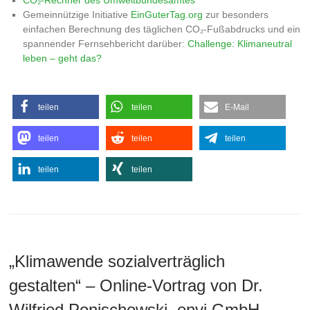
CO₂-Rechner des Umweltbundesamtes
Gemeinnützige Initiative
EinGuterTag.org
zur besonders
einfachen Berechnung des täglichen CO₂-Fußabdrucks und ein
spannender Fernsehbericht darüber:
Challenge: Klimaneutral
leben – geht das?
teilen
teilen
E-Mail
teilen
teilen
teilen
teilen
teilen
„Klimawende sozialverträglich
gestalten“ – Online-Vortrag von Dr.
Wilfried Ponischowski, envi GmbH