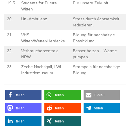
19.5
Students for Future
Für unsere Zukunft.
Witten
20.
Uni-Ambulanz
Stress durch Achtsamkeit
reduzieren.
21.
VHS
Bildung für nachhaltige
Witten/Wetter/Herdecke
Entwicklung.
22.
Verbraucherzentrale
Besser heizen – Wärme
NRW
pumpen.
23.
Zeche Nachtigall, LWL
Strampeln für nachhaltige
Industriemuseum
Bildung
teilen
teilen
E-Mail
teilen
teilen
teilen
teilen
teilen