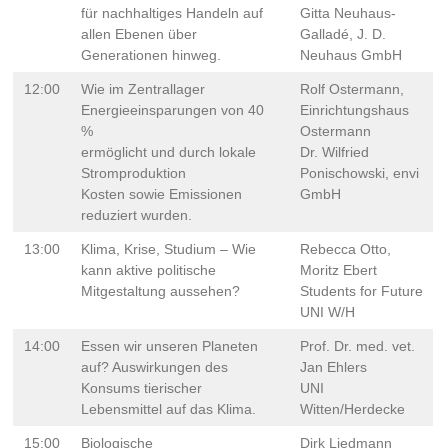
für nachhaltiges Handeln auf
Gitta Neuhaus-
allen Ebenen über
Galladé, J. D.
Generationen hinweg.
Neuhaus GmbH
12:00
Wie im Zentrallager
Rolf Ostermann,
Energieeinsparungen von 40
Einrichtungshaus
%
Ostermann
ermöglicht und durch lokale
Dr. Wilfried
Stromproduktion
Ponischowski, envi
Kosten sowie Emissionen
GmbH
reduziert wurden.
13:00
Klima, Krise, Studium – Wie
Rebecca Otto,
kann aktive politische
Moritz Ebert
Mitgestaltung aussehen?
Students for Future
UNI W/H
14:00
Essen wir unseren Planeten
Prof. Dr. med. vet.
auf? Auswirkungen des
Jan Ehlers
Konsums tierischer
UNI
Lebensmittel auf das Klima.
Witten/Herdecke
15:00
Biologische
Dirk Liedmann