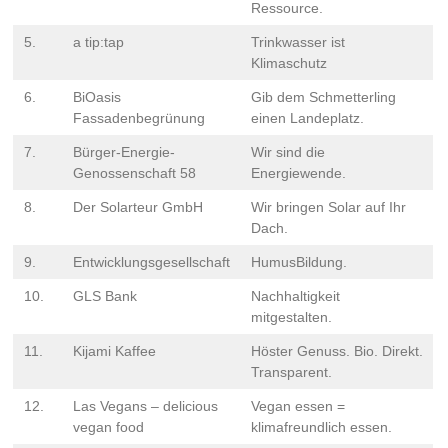
Ressource.
5.
a tip:tap
Trinkwasser ist
Klimaschutz
6.
BiOasis
Gib dem Schmetterling
Fassadenbegrünung
einen Landeplatz.
7.
Bürger-Energie-
Wir sind die
Genossenschaft 58
Energiewende.
8.
Der Solarteur GmbH
Wir bringen Solar auf Ihr
Dach.
9.
Entwicklungsgesellschaft
HumusBildung.
10.
GLS Bank
Nachhaltigkeit
mitgestalten.
11.
Kijami Kaffee
Höster Genuss. Bio. Direkt.
Transparent.
12.
Las Vegans – delicious
Vegan essen =
vegan food
klimafreundlich essen.