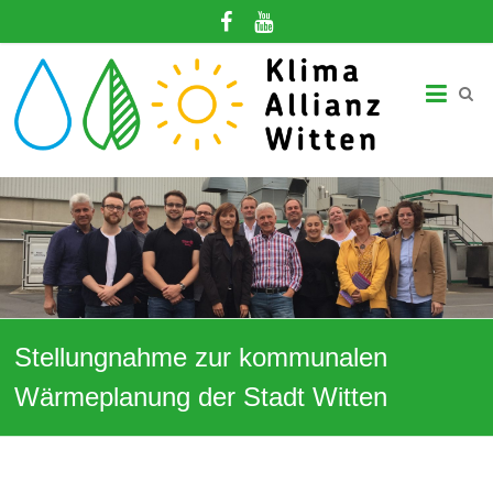
Zum
Inhalt
springen
Klima-
Allianz
Witten
Gemeinsam
in
eine
klimagerechte
Zukunft!
Stellungnahme zur kommunalen
Wärmeplanung der Stadt Witten