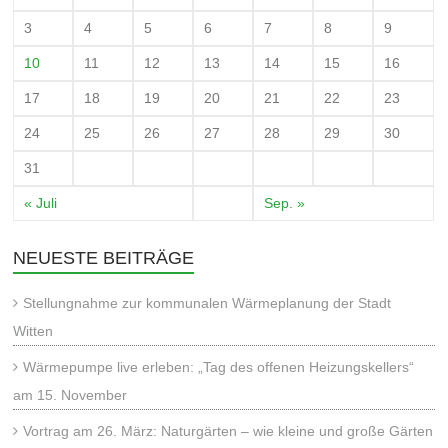
3
4
5
6
7
8
9
10
11
12
13
14
15
16
17
18
19
20
21
22
23
24
25
26
27
28
29
30
31
« Juli
Sep. »
NEUESTE BEITRÄGE
Stellungnahme zur kommunalen Wärmeplanung der Stadt
Witten
Wärmepumpe live erleben: „Tag des offenen Heizungskellers“
am 15. November
Vortrag am 26. März: Naturgärten – wie kleine und große Gärten