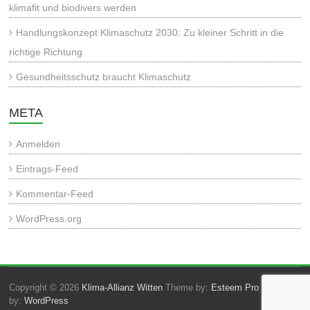
klimafit und biodivers werden
Handlungskonzept Klimaschutz 2030: Zu kleiner Schritt in die
richtige Richtung
Gesundheitsschutz braucht Klimaschutz
META
Anmelden
Eintrags-Feed
Kommentar-Feed
WordPress.org
Copyright © 2026
Klima-Allianz Witten
Theme by:
Esteem Pro
Powered
by:
WordPress