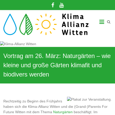
Zum
Inhalt
springen
Klima-
Allianz
Witten
Gemeinsam
in
Vortrag am 26. März: Naturgärten – wie
eine
klimagerechte
kleine und große Gärten klimafit und
Zukunft!
biodivers werden
Rechtzeitig zu Beginn des Frühjahrs
haben sich die Klima-Allianz Witten und die (Grand-)Parents For
Future Witten mit dem Thema
Naturgärten
beschäftigt. Im