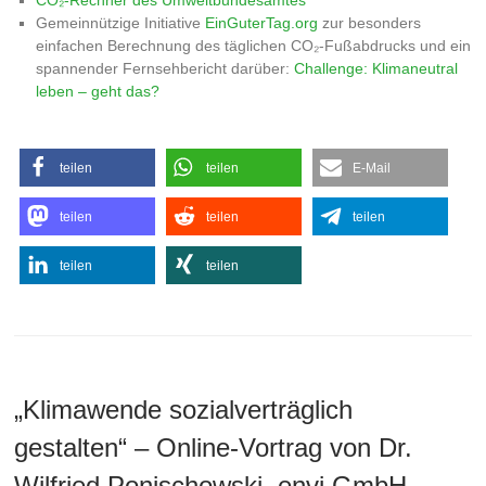
CO₂-Rechner des Umweltbundesamtes
Gemeinnützige Initiative
EinGuterTag.org
zur besonders
einfachen Berechnung des täglichen CO₂-Fußabdrucks und ein
spannender Fernsehbericht darüber:
Challenge: Klimaneutral
leben – geht das?
teilen
teilen
E-Mail
teilen
teilen
teilen
teilen
teilen
„Klimawende sozialverträglich
gestalten“ – Online-Vortrag von Dr.
Wilfried Ponischowski, envi GmbH