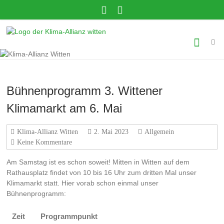
Zum
Inhalt
springen
Klima-
Allianz
Witten
Gemeinsam
Bühnenprogramm 3. Wittener
in
Klimamarkt am 6. Mai
eine
klimagerechte
Zukunft!
Klima-Allianz Witten
2. Mai 2023
Allgemein
Keine Kommentare
Am Samstag ist es schon soweit! Mitten in Witten auf dem
Rathausplatz findet von 10 bis 16 Uhr zum dritten Mal unser
Klimamarkt statt. Hier vorab schon einmal unser
Bühnenprogramm:
Zeit
Programmpunkt