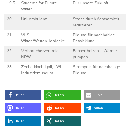
19.5
Students for Future
Für unsere Zukunft.
Witten
20.
Uni-Ambulanz
Stress durch Achtsamkeit
reduzieren.
21.
VHS
Bildung für nachhaltige
Witten/Wetter/Herdecke
Entwicklung.
22.
Verbraucherzentrale
Besser heizen – Wärme
NRW
pumpen.
23.
Zeche Nachtigall, LWL
Strampeln für nachhaltige
Industriemuseum
Bildung
teilen
teilen
E-Mail
teilen
teilen
teilen
teilen
teilen