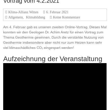
Vortrag vom 4.2.2021
Klima-Allianz Witten
6. Februar 2021
Allgemein
,
Klimabildung
Keine Kommentare
Am 4. Februar gab es unseren zweiten Online-Vortrag. Dieses Mal
konnten wir den Geologen Dr. Achim Aretz für einen Vortrag zum
Thema Geothermie gewinnen. Durch die verstärkte Nutzung von
Geothermie insbesondere aber nicht nur zum Heizen kann sehr
viel klimaschädliches CO₂ eingespart werden!
Aufzeichnung der Veranstaltung