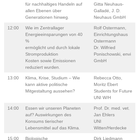
für nachhaltiges Handeln auf
Gitta Neuhaus-
allen Ebenen über
Galladé, J. D.
Generationen hinweg.
Neuhaus GmbH
12:00
Wie im Zentrallager
Rolf Ostermann,
Energieeinsparungen von 40
Einrichtungshaus
%
Ostermann
ermöglicht und durch lokale
Dr. Wilfried
Stromproduktion
Ponischowski, envi
Kosten sowie Emissionen
GmbH
reduziert wurden.
13:00
Klima, Krise, Studium – Wie
Rebecca Otto,
kann aktive politische
Moritz Ebert
Mitgestaltung aussehen?
Students for Future
UNI W/H
14:00
Essen wir unseren Planeten
Prof. Dr. med. vet.
auf? Auswirkungen des
Jan Ehlers
Konsums tierischer
UNI
Lebensmittel auf das Klima.
Witten/Herdecke
15:00
Biologische
Dirk Liedmann