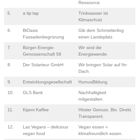
Ressource.
5.
a tip:tap
Trinkwasser ist
Klimaschutz
6.
BiOasis
Gib dem Schmetterling
Fassadenbegrünung
einen Landeplatz.
7.
Bürger-Energie-
Wir sind die
Genossenschaft 58
Energiewende.
8.
Der Solarteur GmbH
Wir bringen Solar auf Ihr
Dach.
9.
Entwicklungsgesellschaft
HumusBildung.
10.
GLS Bank
Nachhaltigkeit
mitgestalten.
11.
Kijami Kaffee
Höster Genuss. Bio. Direkt.
Transparent.
12.
Las Vegans – delicious
Vegan essen =
vegan food
klimafreundlich essen.