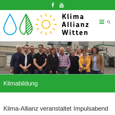
Zum
Inhalt
springen
Klima-
Allianz
Witten
Gemeinsam
in
eine
klimagerechte
Zukunft!
Klimabildung
Klima-Allianz veranstaltet Impulsabend