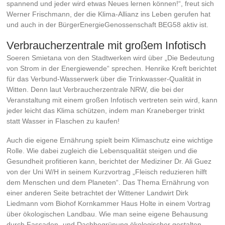
spannend und jeder wird etwas Neues lernen können!“
, freut sich
Werner Frischmann, der die Klima-Allianz ins Leben gerufen hat
und auch in der BürgerEnergieGenossenschaft BEG58 aktiv ist.
Verbraucherzentrale mit großem Infotisch
Soeren Smietana von den Stadtwerken wird über „Die Bedeutung
von Strom in der Energiewende“ sprechen. Henrike Kreft berichtet
für das Verbund-Wasserwerk über die Trinkwasser-Qualität in
Witten. Denn laut Verbraucherzentrale NRW, die bei der
Veranstaltung mit einem großen Infotisch vertreten sein wird, kann
jeder leicht das Klima schützen, indem man Kraneberger trinkt
statt Wasser in Flaschen zu kaufen!
Auch die eigene Ernährung spielt beim Klimaschutz eine wichtige
Rolle. Wie dabei zugleich die Lebensqualität steigen und die
Gesundheit profitieren kann, berichtet der Mediziner Dr. Ali Guez
von der Uni W/H in seinem Kurzvortrag „Fleisch reduzieren hilft
dem Menschen und dem Planeten“. Das Thema Ernährung von
einer anderen Seite betrachtet der Wittener Landwirt Dirk
Liedmann vom Biohof Kornkammer Haus Holte in einem Vortrag
über ökologischen Landbau. Wie man seine eigene Behausung
durch Fassaden- und Dachbegrünung ökologischer gestalten