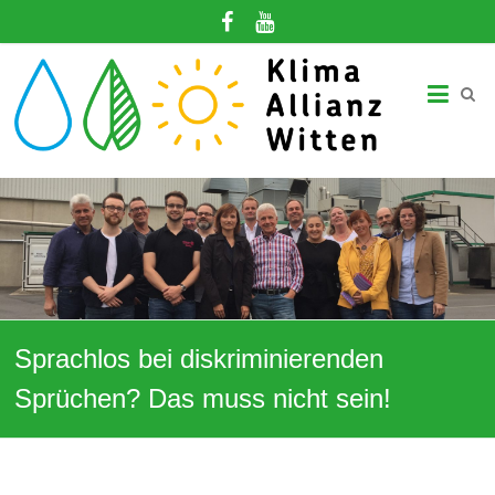
Zum
Inhalt
springen
Klima-
Allianz
Witten
Gemeinsam
in
eine
klimagerechte
Zukunft!
Sprachlos bei diskriminierenden
Sprüchen? Das muss nicht sein!