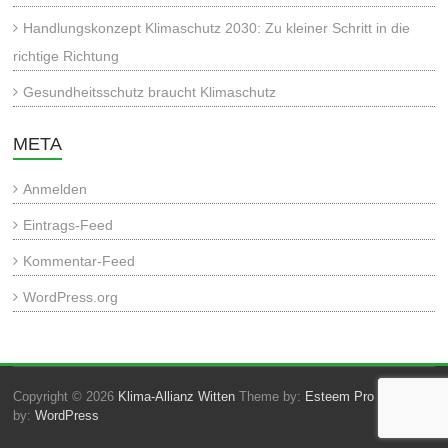
Handlungskonzept Klimaschutz 2030: Zu kleiner Schritt in die
richtige Richtung
Gesundheitsschutz braucht Klimaschutz
META
Anmelden
Eintrags-Feed
Kommentar-Feed
WordPress.org
Copyright © 2026
Klima-Allianz Witten
Theme by:
Esteem Pro
Powered
by:
WordPress