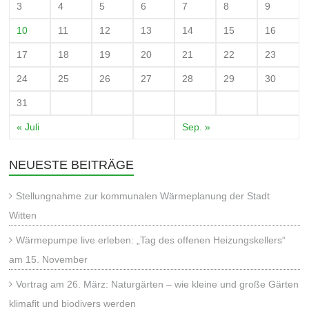
3
4
5
6
7
8
9
10
11
12
13
14
15
16
17
18
19
20
21
22
23
24
25
26
27
28
29
30
31
« Juli
Sep. »
NEUESTE BEITRÄGE
Stellungnahme zur kommunalen Wärmeplanung der Stadt
Witten
Wärmepumpe live erleben: „Tag des offenen Heizungskellers“
am 15. November
Vortrag am 26. März: Naturgärten – wie kleine und große Gärten
klimafit und biodivers werden