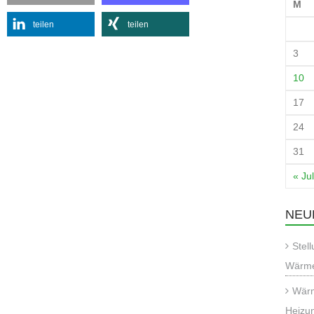
M
teilen
teilen
3
10
17
24
31
« Jul
NEU
Stel
Wärme
Wärm
Heizu