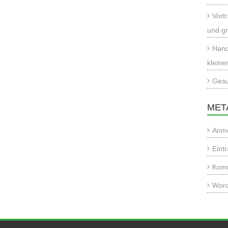
Vort
und gr
Hand
kleine
Gesu
MET
Anm
Eint
Kom
Word