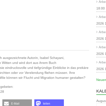
Arbe
18:00
Arbe
2026 
Arbe
2026 
Arbe
2026 
ch ausgezeichnete Autorin, Isabel Schayani,
Arbe
e Witten und wird dort aus ihrem Buch
sie eindrucksvolle und tiefgründige Einblicke in das prekäre
2026 
rchten oder vor Verelendung fliehen müssen. Ihre
 Wie können wir Flucht und Migration humaner gestalten?
Neuen
g gebeten:
KAL
328
Augus
E-Mail
teilen