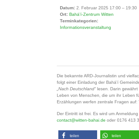
Datum:
2. Februar 2025 17:00
–
19:30
Ort:
Bahá’í-Zentrum Witten
Terminkategorien:
Informationsveranstaltung
Die bekannte ARD-Journalistin und vielfa
folgt einer Einladung der Baháʼí Gemeind
„Nach Deutschland“
lesen. Darin gewährt 
Leben von Menschen, die um ihr Leben fü
Erzählungen werfen zentrale Fragen auf:
Der Eintritt ist frei. Es wird um Anmeldun
contact@witten-bahai.de
oder 0176 413 
teilen
teilen