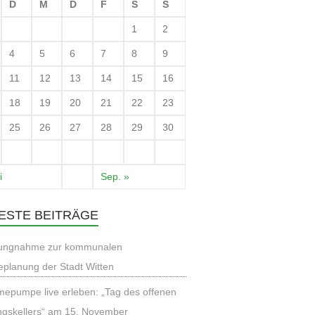
D
M
D
F
S
S
1
2
4
5
6
7
8
9
11
12
13
14
15
16
18
19
20
21
22
23
25
26
27
28
29
30
i
Sep. »
ESTE BEITRÄGE
lungnahme zur kommunalen
planung der Stadt Witten
epumpe live erleben: „Tag des offenen
ngskellers“ am 15. November